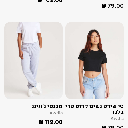
₪
109.00
₪
79.00
טי שירט נשים קרופ טרי
מכנסי ג'וגינג
בלנד
Awdis
Awdis
₪
119.00