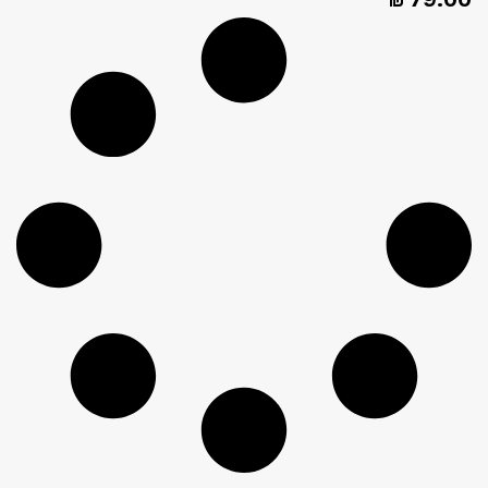
₪
79.00